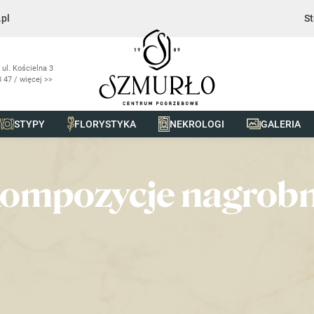
pl
St
 ul. Kościelna 3
 47 / więcej >>
STYPY
FLORYSTYKA
NEKROLOGI
GALERIA
obne
ompozycje nagrob