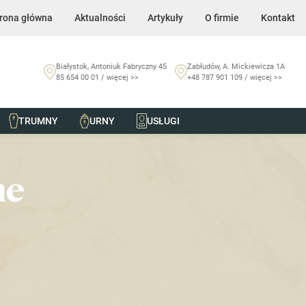
rona główna
Aktualności
Artykuły
O firmie
Kontakt
Białystok, Antoniuk Fabryczny 45
Zabłudów, A. Mickiewicza 1A
85 654 00 01 / więcej >>
+48 787 901 109 / więcej >>
TRUMNY
URNY
USŁUGI
ne