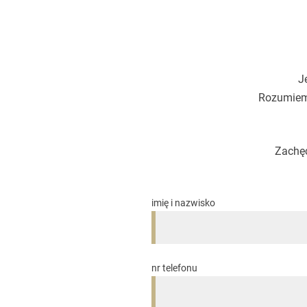
J
Rozumiemy
Zachęc
imię i nazwisko
nr telefonu