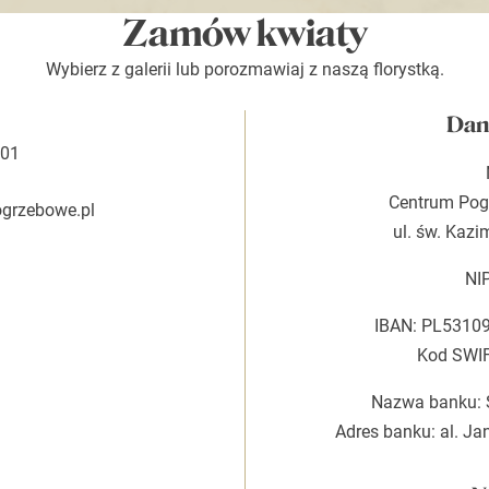
Zamów kwiaty
Wybierz z galerii lub porozmawiaj z naszą florystką.
Dan
 01
Centrum Pog
ogrzebowe.pl
ul. św. Kazi
NI
IBAN: PL5310
Kod SWI
Nazwa banku: 
Adres banku: al. Ja