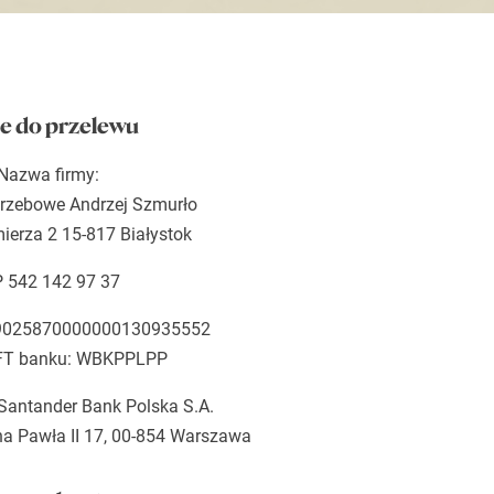
e do przelewu
Nazwa firmy:
rzebowe Andrzej Szmurło
mierza 2 15-817 Białystok
P 542 142 97 37
9025870000000130935552
FT banku: WBKPPLPP
Santander Bank Polska S.A.
na Pawła II 17, 00-854 Warszawa