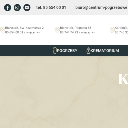
tel. 85 654 00 01
biuro@centrum-pogrzebowe.
Białystok, Św. Kazimierza 2
Białystok, Pogodna 63
Karakule,
85 654 00 01 / więcej >>
85 744 74 93 / więcej >>
85 745 33
POGRZEBY
KREMATORIUM
Szmurło Centrum Pogrzebowe
/
Kwiaty
/
Kompozycje nagr
K