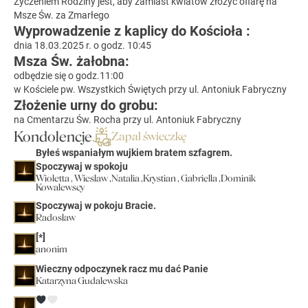
Życzeniem Rodziny jest, aby zamiast kwiatów złożyć ofiarę na
Msze Św. za Zmarłego
Wyprowadzenie z kaplicy do Kościoła :
dnia 18.03.2025 r. o godz. 10:45
Msza Św. żałobna:
odbędzie się o godz.11:00
w Kościele pw. Wszystkich Świętych przy ul. Antoniuk Fabryczny
Złożenie urny do grobu:
na Cmentarzu Św. Rocha przy ul. Antoniuk Fabryczny
Kondolencje
Zapal świeczkę
Byłeś wspaniałym wujkiem bratem szfagrem.
Spoczywaj w spokoju
Wioletta , Wieslaw ,Natalia ,Krystian , Gabriella ,Dominik
Kowalewscy
Spoczywaj w pokoju Bracie.
Radosław
[*]
anonim
Wieczny odpoczynek racz mu dać Panie
Katarzyna Gudalewska