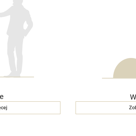
e
W
cej
Zo