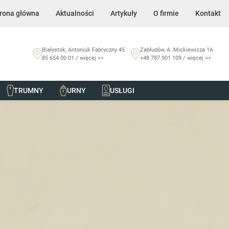
rona główna
Aktualności
Artykuły
O firmie
Kontakt
Białystok, Antoniuk Fabryczny 45
Zabłudów, A. Mickiewicza 1A
85 654 00 01 / więcej >>
+48 787 901 109 / więcej >>
TRUMNY
URNY
USŁUGI