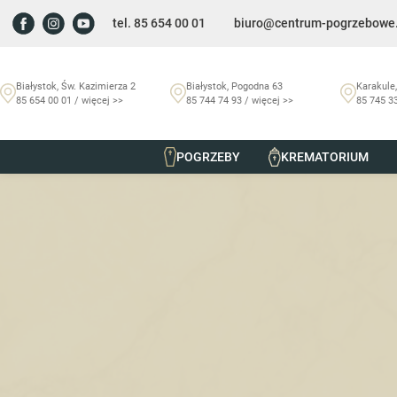
tel. 85 654 00 01
biuro@centrum-pogrzebowe.
Białystok, Św. Kazimierza 2
Białystok, Pogodna 63
Karakule,
85 654 00 01 / więcej >>
85 744 74 93 / więcej >>
85 745 33
POGRZEBY
KREMATORIUM
Szmurło Centrum Pogrzebowe
/
Nekrologi
/
Andrzej Nikifor