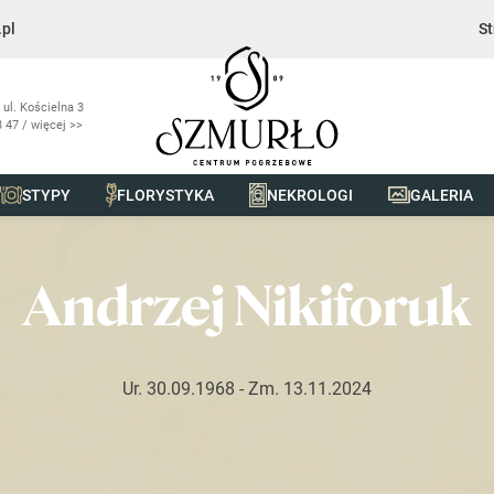
pl
St
 ul. Kościelna 3
 47 / więcej >>
STYPY
FLORYSTYKA
NEKROLOGI
GALERIA
uk
Andrzej Nikiforuk
Ur. 30.09.1968
- Zm. 13.11.2024