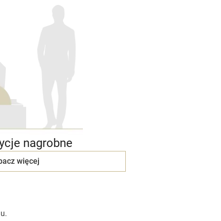
cje nagrobne
bacz więcej
u.