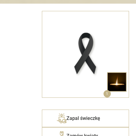
1
Zapal świeczkę
Zamów kwiaty