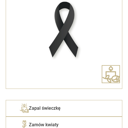
Zapal świeczkę
Zamów kwiaty