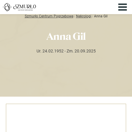
Szmurło Centrum Pogrzebowe
/
Nekrologi
/
Anna Gil
Anna Gil
Ur. 24.02.1952
- Zm. 20.09.2025