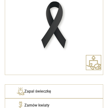
Zapal świeczkę
Zamów kwiaty