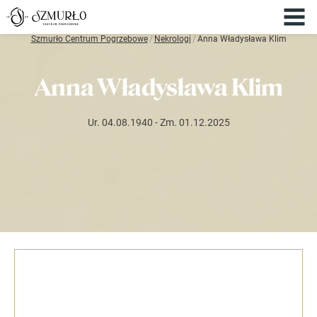
Szmurło Centrum Pogrzebowe
/
Nekrologi
/
Anna Władysława Klim
Anna Władysława Klim
Ur. 04.08.1940
- Zm. 01.12.2025