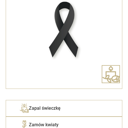
Zapal świeczkę
Zamów kwiaty