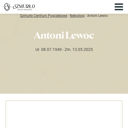
Szmurło Centrum Pogrzebowe
/
Nekrologi
/
Antoni Lewoc
Antoni Lewoc
Ur. 08.07.1949
- Zm. 13.05.2025