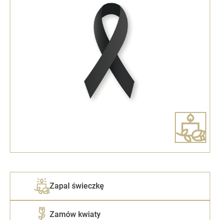
Zapal świeczkę
Zamów kwiaty