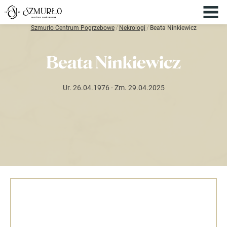
Szmurło Centrum Pogrzebowe
/
Nekrologi
/
Beata Ninkiewicz
Beata Ninkiewicz
Ur. 26.04.1976
- Zm. 29.04.2025