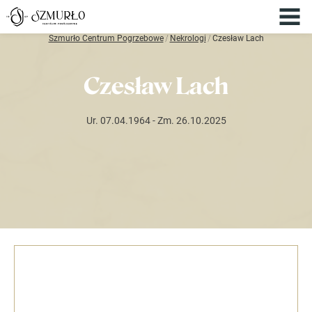
Szmurło Centrum Pogrzebowe
/
Nekrologi
/
Czesław Lach
Czesław Lach
Ur. 07.04.1964
- Zm. 26.10.2025