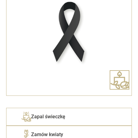
Zapal świeczkę
Zamów kwiaty