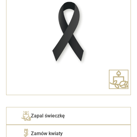
Zapal świeczkę
Zamów kwiaty