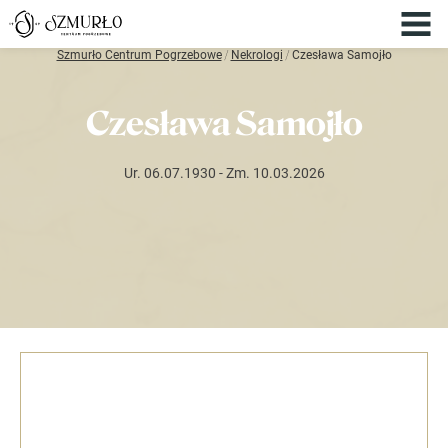
Szmurło Centrum Pogrzebowe
/
Nekrologi
/
Czesława Samojło
Czesława Samojło
Ur. 06.07.1930
- Zm. 10.03.2026