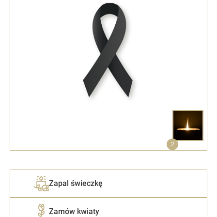
2
Zapal świeczkę
Zamów kwiaty