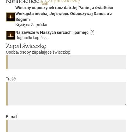
Kondolencje
Zapal świeczkę
Wieczny odpoczynek racz dać Jej Panie , a światłość
Wiekujsta niechaj Jej świeci. Odpoczywaj Danusiu z
Bogiem
Krystyna Zapolska
Na zawsze w Naszych sercach i pamięci [*]
Bogumiła Łapińska
Zapal świeczkę
Osoba/osoby zapalające świeczkę:
Treść
E-mail