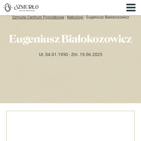
Szmurło Centrum Pogrzebowe
/
Nekrologi
/
Eugeniusz Białokozowicz
Eugeniusz Białokozowicz
Ur. 04.01.1950
- Zm. 19.06.2025