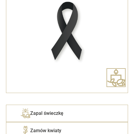
Zapal świeczkę
Zamów kwiaty