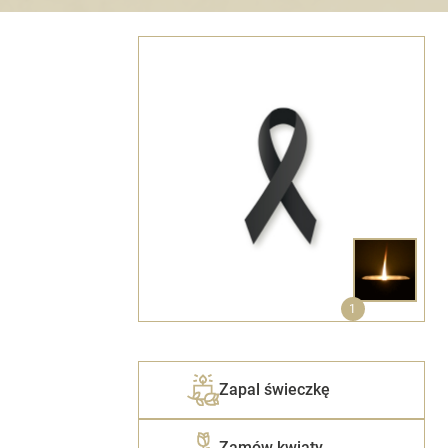
1
Zapal świeczkę
Zamów kwiaty