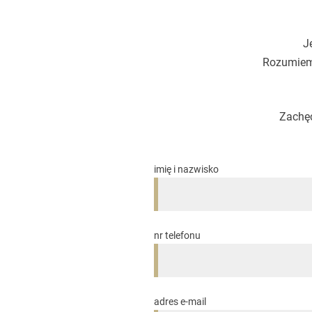
J
Rozumiemy
Zachęc
imię i nazwisko
nr telefonu
adres e-mail