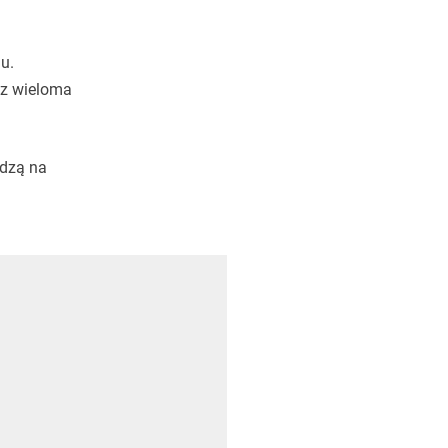
u.
 z wieloma
edzą na