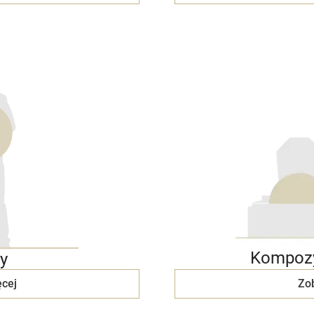
Kompozy
y
cej
Zo