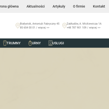
rona główna
Aktualności
Artykuły
O firmie
Kontakt
Białystok, Antoniuk Fabryczny 45
Zabłudów, A. Mickiewicza 1A
85 654 00 01 / więcej >>
+48 787 901 109 / więcej >>
TRUMNY
URNY
USŁUGI