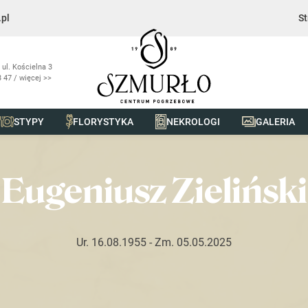
pl
St
 ul. Kościelna 3
 47 / więcej >>
STYPY
FLORYSTYKA
NEKROLOGI
GALERIA
ński
Eugeniusz Zieliński
Ur. 16.08.1955
- Zm. 05.05.2025