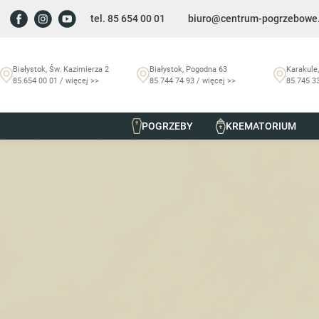
tel. 85 654 00 01
biuro@centrum-pogrzebowe.
Białystok, Św. Kazimierza 2
Białystok, Pogodna 63
Karakule,
85 654 00 01 / więcej >>
85 744 74 93 / więcej >>
85 745 33
POGRZEBY
KREMATORIUM
Szmurło Centrum Pogrzebowe
/
Nekrologi
/
Eugeniusz Zieli