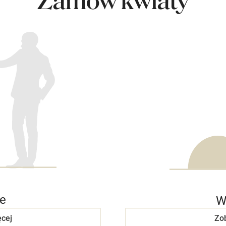
Zamów kwiaty
e
W
cej
Zo