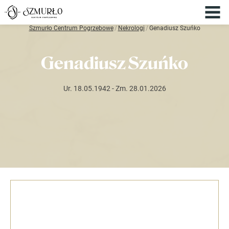
Szmurło Centrum Pogrzebowe
/
Nekrologi
/
Genadiusz Szuńko
Genadiusz Szuńko
Ur. 18.05.1942
- Zm. 28.01.2026