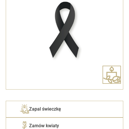
Zapal świeczkę
Zamów kwiaty