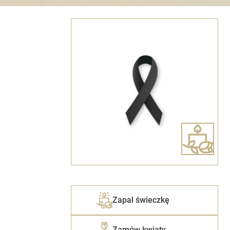
Zapal świeczkę
Zamów kwiaty