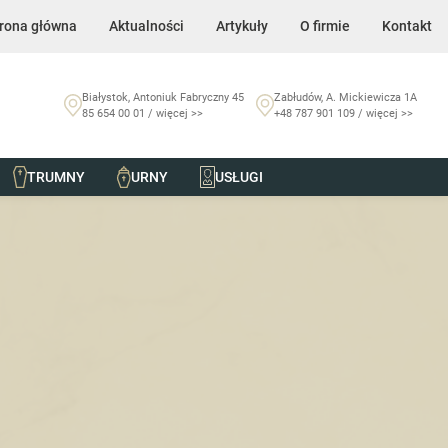
rona główna
Aktualności
Artykuły
O firmie
Kontakt
Białystok, Antoniuk Fabryczny 45
Zabłudów, A. Mickiewicza 1A
85 654 00 01 / więcej >>
+48 787 901 109 / więcej >>
TRUMNY
URNY
USŁUGI