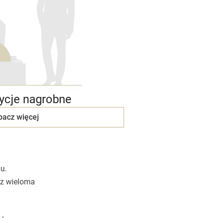
cje nagrobne
bacz więcej
u.
 z wieloma