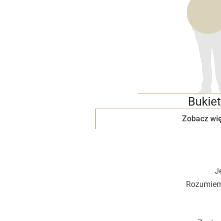
Bukiet
Zobacz wię
J
Rozumiemy