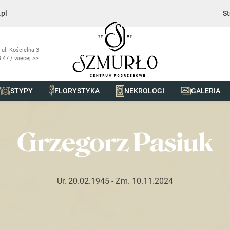
pl
St
 ul. Kościelna 3
 47 / więcej >>
STYPY
FLORYSTYKA
NEKROLOGI
GALERIA
k
Grzegorz Pasiuk
Ur. 20.02.1945
- Zm. 10.11.2024