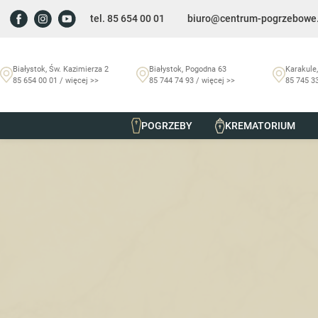
tel. 85 654 00 01
biuro@centrum-pogrzebowe.
Białystok, Św. Kazimierza 2
Białystok, Pogodna 63
Karakule,
85 654 00 01 / więcej >>
85 744 74 93 / więcej >>
85 745 33
POGRZEBY
KREMATORIUM
Szmurło Centrum Pogrzebowe
/
Nekrologi
/
Grzegorz Pasiu