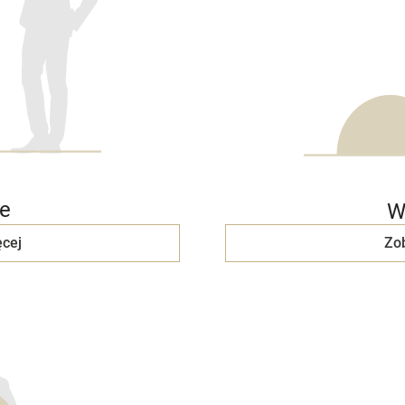
e
W
cej
Zo