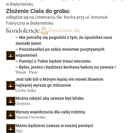
w Białymstoku
Złożenie Ciała do grobu:
odbędzie się na Cmentarzu Św. Rocha przy ul. Antoniuk
Fabryczny w Białymstoku
Kondolencje
Zapal świeczkę
~ Nie potrafię się pogodzić z tym, że opuściłaś nasz
ziemski świat.
~ Pozostawiłaś po sobie mnóstwo pozytywnych
wspomnień.
~ Pamięć o Tobie będzie trwać wiecznie.
~ Byłas, jestes i będziesz kochana babcia na zawsze !
Wnuk – Piotr
Jest taki ból o którym lepiej nie mówić Bowiem
najlepiej wyraża go milczenie
Córka Anka
Można odejść aby zawsze być blisko
Grażyna
Wyrazy współczucia dla całej rodziny.
Danuta Osowska
Mamo będziesz zawsze w naszej pamięci
Zięć