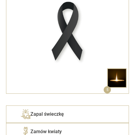
5
Zapal świeczkę
Zamów kwiaty