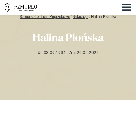
Szmurło Centrum Pogrzebowe
/
Nekrologi
/
Halina Płońska
Halina Płońska
Ur. 03.09.1934
- Zm. 20.02.2026