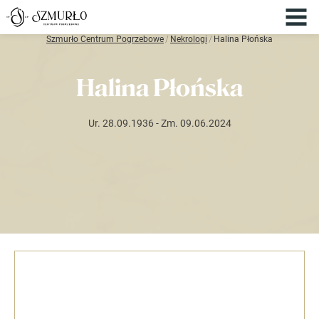
Szmurło Centrum Pogrzebowe
/
Nekrologi
/
Halina Płońska
Halina Płońska
Ur. 28.09.1936
- Zm. 09.06.2024