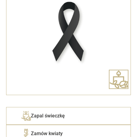
Zapal świeczkę
Zamów kwiaty