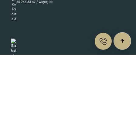
85 745 33 47 / więcej >>
Białystok, Antoniuk Fabryczny 45
85 654 00 01 / więcej >>
Zabłudów, A. Mickiewicza 1A