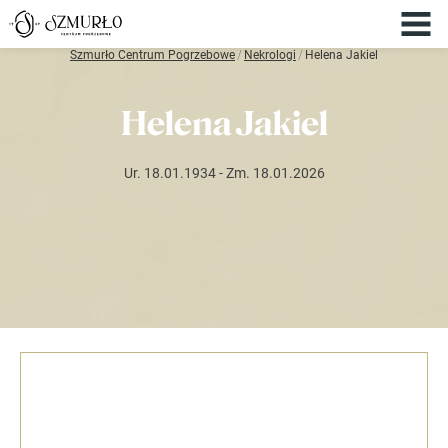
Szmurło Centrum Pogrzebowe
/
Nekrologi
/
Helena Jakiel
Helena Jakiel
Ur. 18.01.1934
- Zm. 18.01.2026