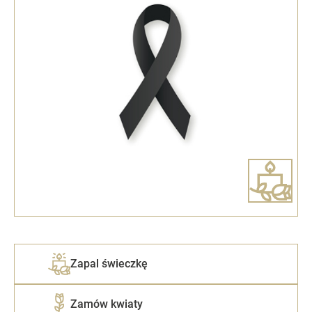
Zapal świeczkę
Zamów kwiaty