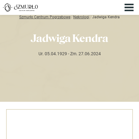
Szmurło Centrum Pogrzebowe
/
Nekrologi
/
Jadwiga Kendra
Jadwiga Kendra
Ur. 05.04.1929
- Zm. 27.06.2024