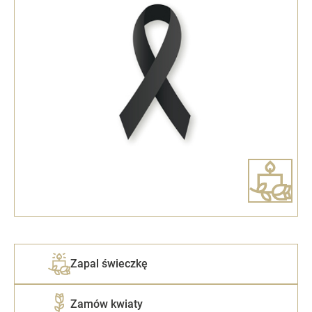
Zapal świeczkę
Zamów kwiaty