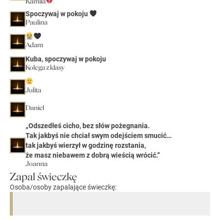
Kamila
Spoczywaj w pokoju
Paulina
Adam
Kuba, spoczywaj w pokoju
Kolega z klasy
Julita
Daniel
„Odszedłeś cicho, bez słów pożegnania.
Tak jakbyś nie chciał swym odejściem smucić…
tak jakbyś wierzył w godzinę rozstania,
że masz niebawem z dobrą wieścią wrócić.”
Joanna
Zapal świeczkę
Osoba/osoby zapalające świeczkę: