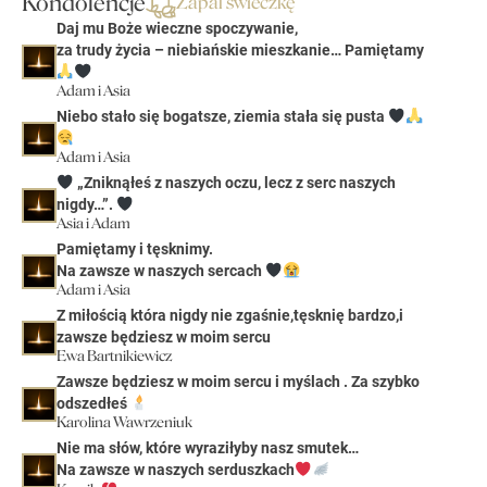
Kondolencje
Zapal świeczkę
Daj mu Boże wieczne spoczywanie,
za trudy życia – niebiańskie mieszkanie… Pamiętamy
Adam i Asia
Niebo stało się bogatsze, ziemia stała się pusta
Adam i Asia
„Zniknąłeś z naszych oczu, lecz z serc naszych
nigdy…”.
Asia i Adam
Pamiętamy i tęsknimy.
Na zawsze w naszych sercach
Adam i Asia
Z miłością która nigdy nie zgaśnie,tęsknię bardzo,i
zawsze będziesz w moim sercu
Ewa Bartnikiewicz
Zawsze będziesz w moim sercu i myślach . Za szybko
odszedłeś
Karolina Wawrzeniuk
Nie ma słów, które wyraziłyby nasz smutek…
Na zawsze w naszych serduszkach