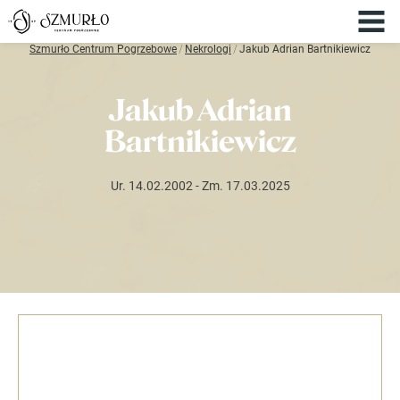
Szmurło Centrum Pogrzebowe
/
Nekrologi
/
Jakub Adrian Bartnikiewicz
Jakub Adrian
Bartnikiewicz
Ur. 14.02.2002
- Zm. 17.03.2025