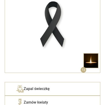
13
Zapal świeczkę
Zamów kwiaty