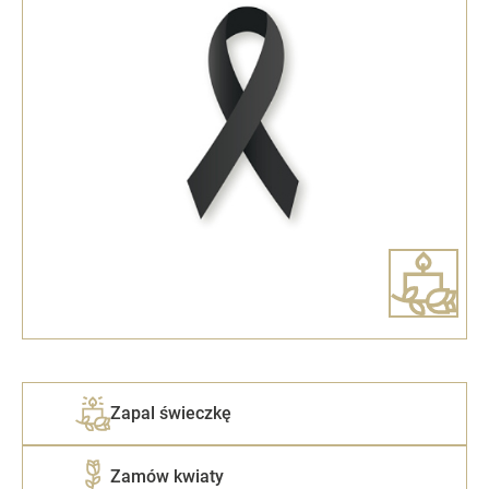
Zapal świeczkę
Zamów kwiaty