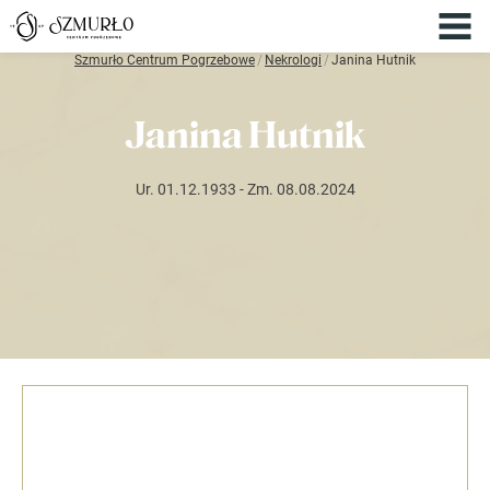
Szmurło Centrum Pogrzebowe
/
Nekrologi
/
Janina Hutnik
Janina Hutnik
Ur. 01.12.1933
- Zm. 08.08.2024