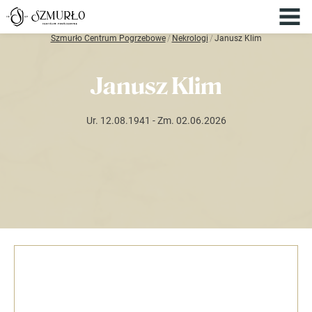
Szmurło Centrum Pogrzebowe
/
Nekrologi
/
Janusz Klim
Janusz Klim
Ur. 12.08.1941
- Zm. 02.06.2026