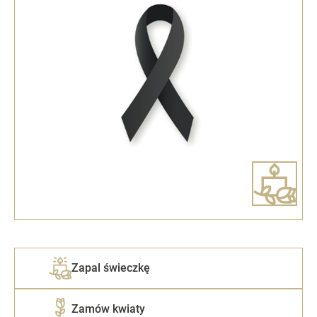
Zapal świeczkę
Zamów kwiaty