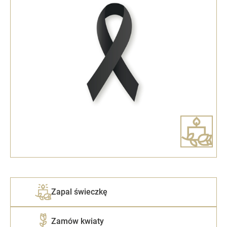
Zapal świeczkę
Zamów kwiaty