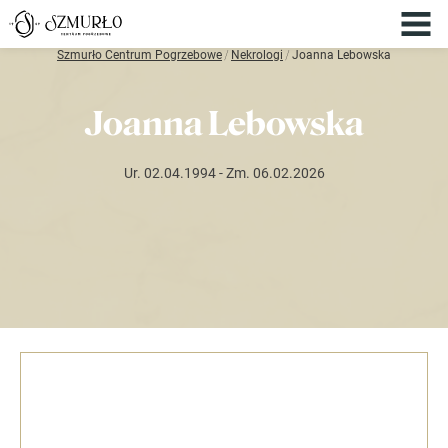
Szmurło Centrum Pogrzebowe
/
Nekrologi
/
Joanna Lebowska
Joanna Lebowska
Ur. 02.04.1994
- Zm. 06.02.2026