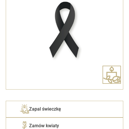
Zapal świeczkę
Zamów kwiaty