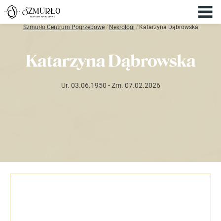
Szmurło Centrum Pogrzebowe
/
Nekrologi
/
Katarzyna Dąbrowska
Katarzyna Dąbrowska
Ur. 03.06.1950
- Zm. 07.02.2026