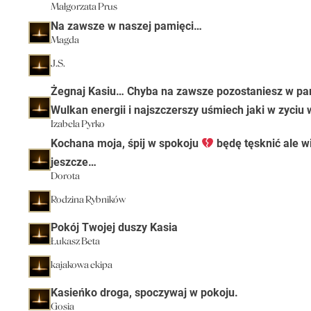
Małgorzata Prus
Na zawsze w naszej pamięci…
Magda
J.S.
Żegnaj Kasiu… Chyba na zawsze pozostaniesz w pam
Wulkan energii i najszczerszy uśmiech jaki w zyciu
Izabela Pyrko
Kochana moja, śpij w spokoju
będę tęsknić ale w
jeszcze…
Dorota
Rodzina Rybników
Pokój Twojej duszy Kasia
Łukasz Beta
kajakowa ekipa
Kasieńko droga, spoczywaj w pokoju.
Gosia