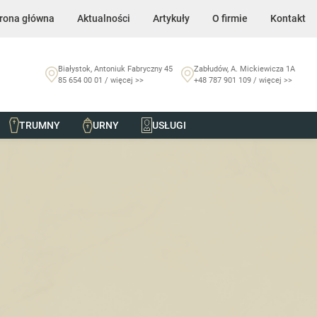
rona główna
Aktualności
Artykuły
O firmie
Kontakt
Białystok, Antoniuk Fabryczny 45
Zabłudów, A. Mickiewicza 1A
85 654 00 01 / więcej >>
+48 787 901 109 / więcej >>
TRUMNY
URNY
USŁUGI