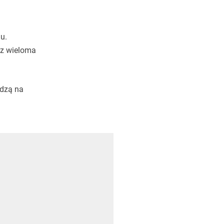
u.
 z wieloma
edzą na