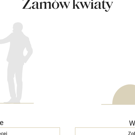
Zamów kwiaty
e
W
cej
Zo