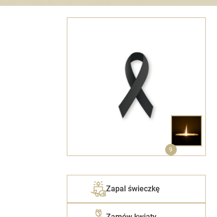
9
Zapal świeczkę
Zamów kwiaty