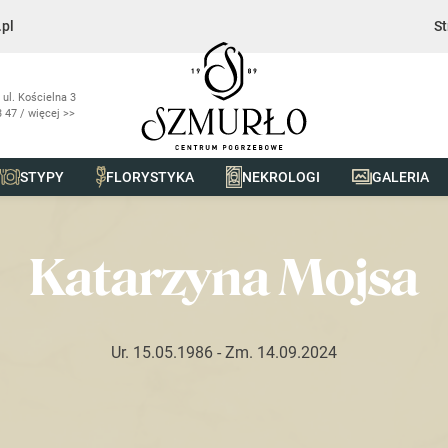
pl
St
 ul. Kościelna 3
 47 / więcej >>
STYPY
FLORYSTYKA
NEKROLOGI
GALERIA
sa
Katarzyna Mojsa
Ur. 15.05.1986
- Zm. 14.09.2024