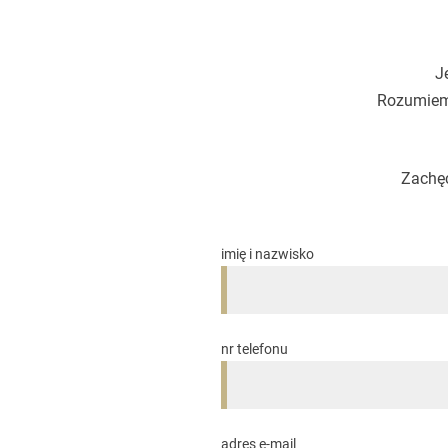
J
Rozumiemy
Zachęc
imię i nazwisko
nr telefonu
adres e-mail