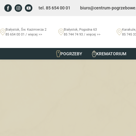
tel. 85 654 00 01
biuro@centrum-pogrzebowe.
Białystok, Św. Kazimierza 2
Białystok, Pogodna 63
Karakule,
85 654 00 01 / więcej >>
85 744 74 93 / więcej >>
85 745 33
POGRZEBY
KREMATORIUM
Szmurło Centrum Pogrzebowe
/
Nekrologi
/
Katarzyna Moj