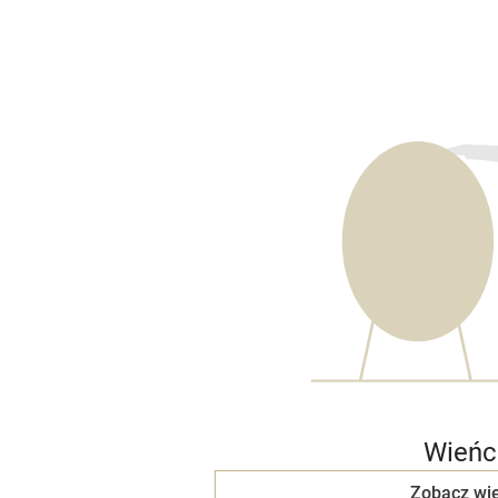
Wieńc
Zobacz wię