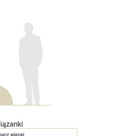
iązanki
bacz więcej