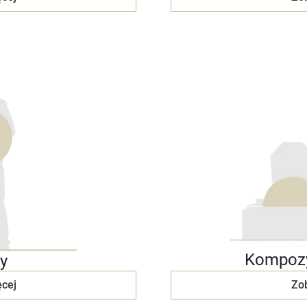
Kompozy
y
cej
Zo