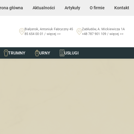
rona główna
Aktualności
Artykuły
O firmie
Kontakt
Białystok, Antoniuk Fabryczny 45
Zabłudów, A. Mickiewicza 1A
85 654 00 01 / więcej >>
+48 787 901 109 / więcej >>
TRUMNY
URNY
USŁUGI