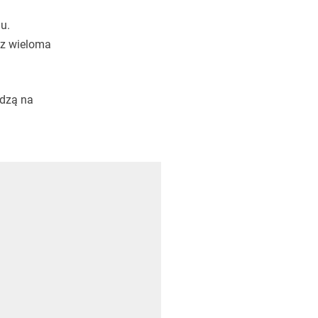
u.
 z wieloma
edzą na