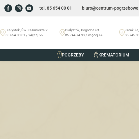
tel. 85 654 00 01
biuro@centrum-pogrzebowe.
Białystok, Św. Kazimierza 2
Białystok, Pogodna 63
Karakule,
85 654 00 01 / więcej >>
85 744 74 93 / więcej >>
85 745 33
POGRZEBY
KREMATORIUM
Szmurło Centrum Pogrzebowe
/
Nekrologi
/
Krystyna Borej