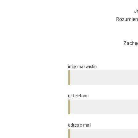
J
Rozumiemy
Zachęc
imię i nazwisko
nr telefonu
adres e-mail