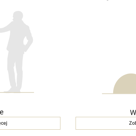
e
W
cej
Zo