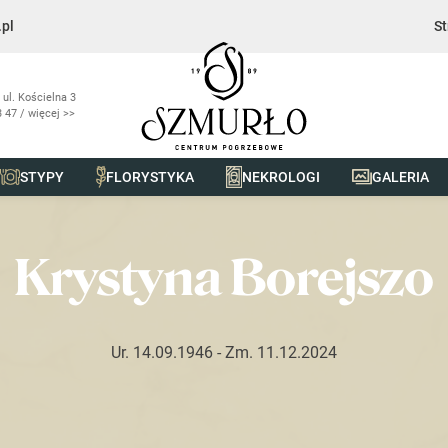
pl
St
 ul. Kościelna 3
 47 / więcej >>
STYPY
FLORYSTYKA
NEKROLOGI
GALERIA
szo
Krystyna Borejszo
Ur. 14.09.1946
- Zm. 11.12.2024