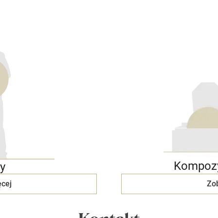
Kompozy
y
cej
Zo