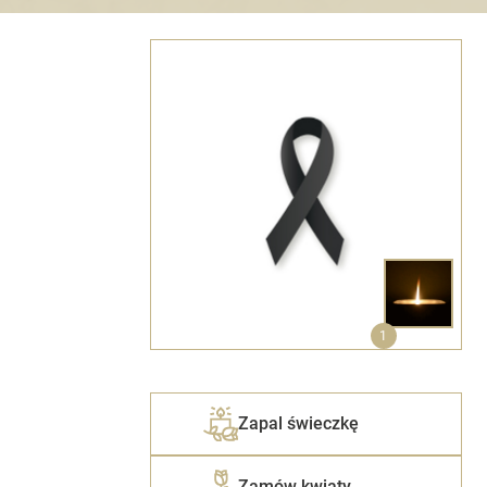
1
Zapal świeczkę
Zamów kwiaty