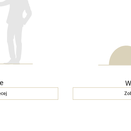
e
W
cej
Zo