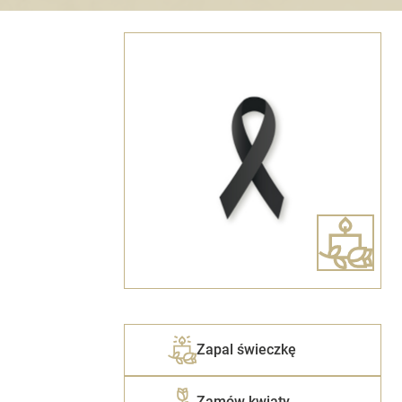
Zapal świeczkę
Zamów kwiaty