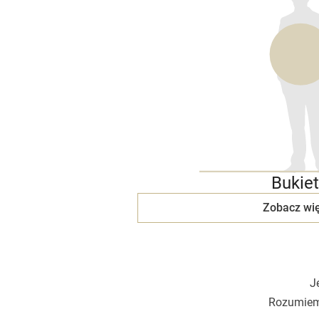
Bukiet
Zobacz wię
J
Rozumiemy