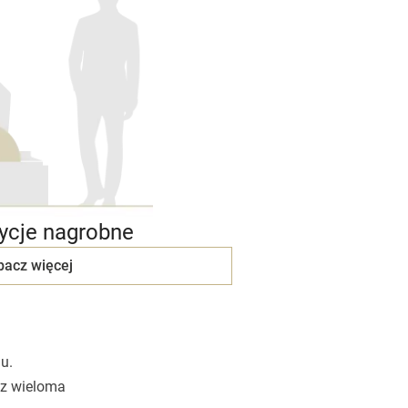
cje nagrobne
bacz więcej
u.
 z wieloma