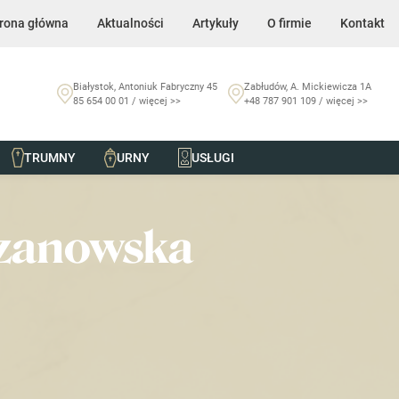
rona główna
Aktualności
Artykuły
O firmie
Kontakt
Białystok, Antoniuk Fabryczny 45
Zabłudów, A. Mickiewicza 1A
85 654 00 01 / więcej >>
+48 787 901 109 / więcej >>
TRUMNY
URNY
USŁUGI
czanowska