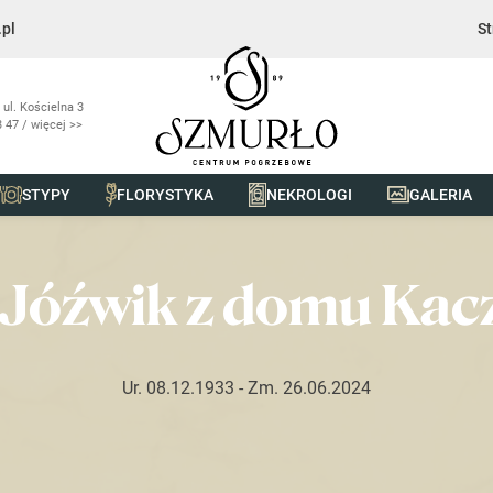
pl
St
 ul. Kościelna 3
 47 / więcej >>
STYPY
FLORYSTYKA
NEKROLOGI
GALERIA
ik z domu Kaczanowska
 Jóźwik z domu Ka
Ur. 08.12.1933
- Zm. 26.06.2024