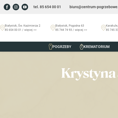
tel. 85 654 00 01
biuro@centrum-pogrzebowe.
Białystok, Św. Kazimierza 2
Białystok, Pogodna 63
Karakule,
85 654 00 01 / więcej >>
85 744 74 93 / więcej >>
85 745 33
POGRZEBY
KREMATORIUM
Szmurło Centrum Pogrzebowe
/
Nekrologi
/
Krystyna Jóźw
Krystyna