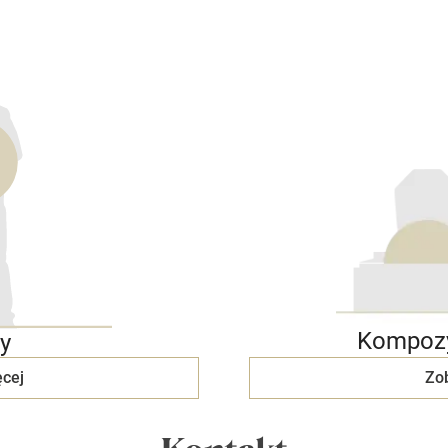
Kompozy
y
cej
Zo