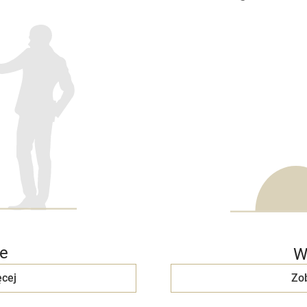
e
W
cej
Zo