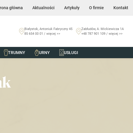
rona główna
Aktualności
Artykuły
O firmie
Kontakt
Białystok, Antoniuk Fabryczny 45
Zabłudów, A. Mickiewicza 1A
85 654 00 01 / więcej >>
+48 787 901 109 / więcej >>
TRUMNY
URNY
USŁUGI
ak