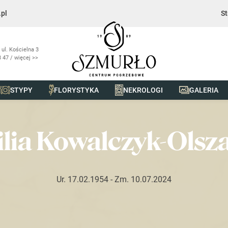
pl
St
 ul. Kościelna 3
 47 / więcej >>
STYPY
FLORYSTYKA
NEKROLOGI
GALERIA
k-Olszak
ilia Kowalczyk-Olsz
Ur. 17.02.1954
- Zm. 10.07.2024