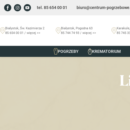
tel. 85 654 00 01
biuro@centrum-pogrzebowe.
Białystok, Św. Kazimierza 2
Białystok, Pogodna 63
Karakule,
85 654 00 01 / więcej >>
85 744 74 93 / więcej >>
85 745 33
POGRZEBY
KREMATORIUM
Szmurło Centrum Pogrzebowe
/
Nekrologi
/
Lilia Kowalczy
L