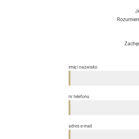
J
Rozumiemy
Zachęc
imię i nazwisko
nr telefonu
adres e-mail