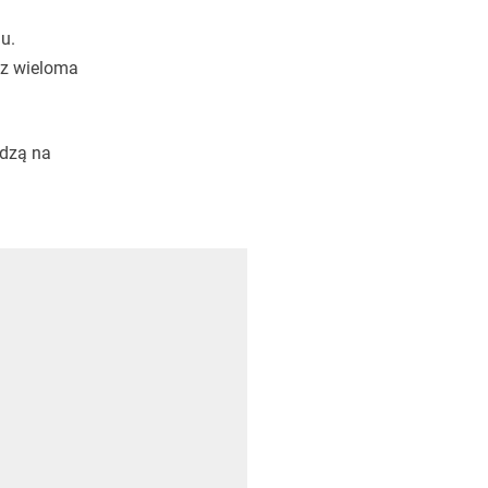
u.
 z wieloma
edzą na