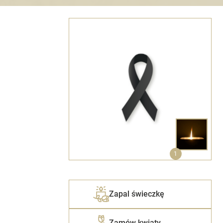
1
Zapal świeczkę
Zamów kwiaty