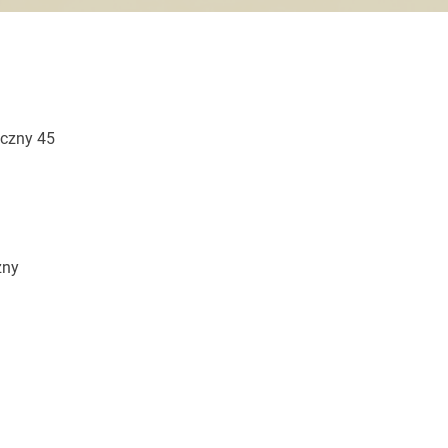
yczny 45
zny