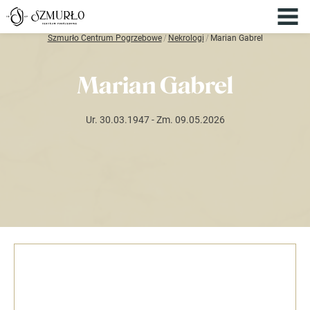
Szmurło Centrum Pogrzebowe
/
Nekrologi
/
Marian Gabrel
Marian Gabrel
Ur. 30.03.1947
- Zm. 09.05.2026