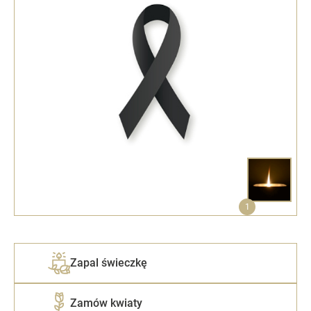
1
Zapal świeczkę
Zamów kwiaty