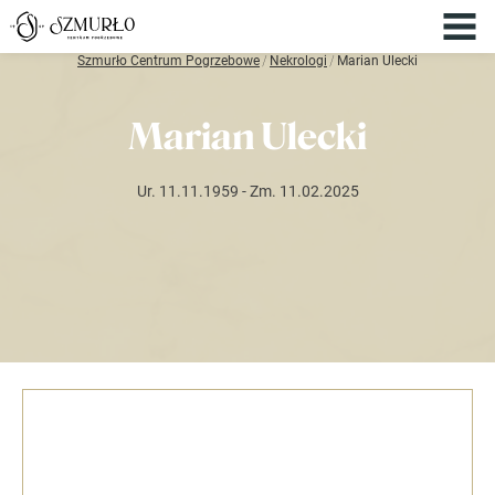
Szmurło Centrum Pogrzebowe
/
Nekrologi
/
Marian Ulecki
Marian Ulecki
Ur. 11.11.1959
- Zm. 11.02.2025