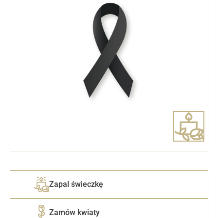
Zapal świeczkę
Zamów kwiaty