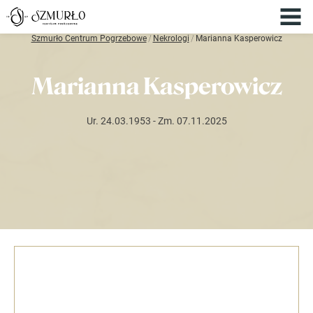
Szmurło Centrum Pogrzebowe
/
Nekrologi
/
Marianna Kasperowicz
Marianna Kasperowicz
Ur. 24.03.1953
- Zm. 07.11.2025