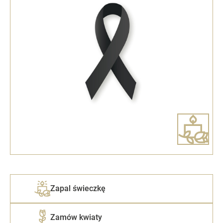
Zapal świeczkę
Zamów kwiaty