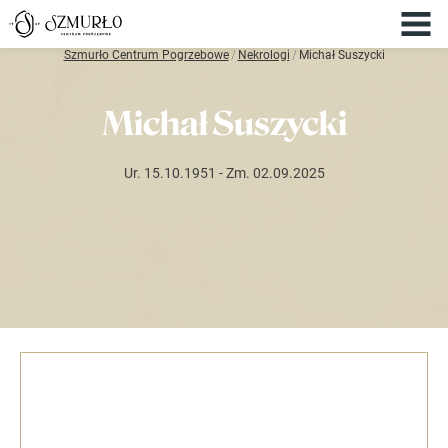
Szmurło Centrum Pogrzebowe
/
Nekrologi
/
Michał Suszycki
Michał Suszycki
Ur. 15.10.1951
- Zm. 02.09.2025