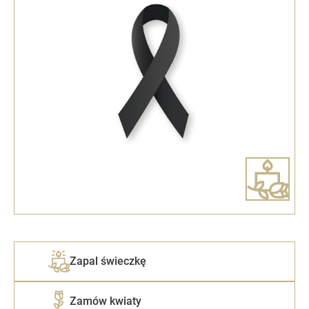
Zapal świeczkę
Zamów kwiaty