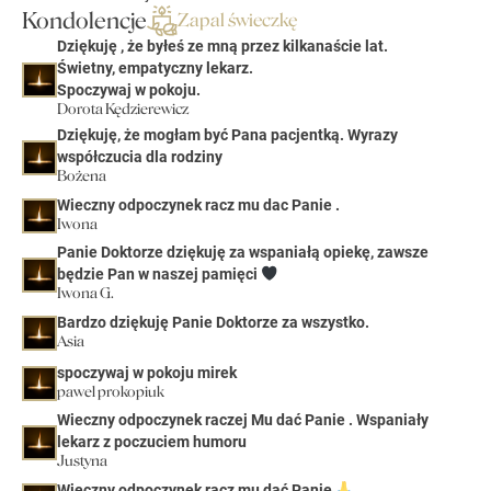
Kondolencje
Zapal świeczkę
Dziękuję , że byłeś ze mną przez kilkanaście lat.
Świetny, empatyczny lekarz.
Spoczywaj w pokoju.
Dorota Kędzierewicz
Dziękuję, że mogłam być Pana pacjentką. Wyrazy
współczucia dla rodziny
Bożena
Wieczny odpoczynek racz mu dac Panie .
Iwona
Panie Doktorze dziękuję za wspaniałą opiekę, zawsze
będzie Pan w naszej pamięci
Iwona G.
Bardzo dziękuję Panie Doktorze za wszystko.
Asia
spoczywaj w pokoju mirek
pawel prokopiuk
Wieczny odpoczynek raczej Mu dać Panie . Wspaniały
lekarz z poczuciem humoru
Justyna
Wieczny odpoczynek racz mu dać Panie