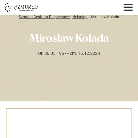
Szmurło Centrum Pogrzebowe
/
Nekrologi
/
Mirosław Kolada
Mirosław Kolada
Ur. 06.05.1957
- Zm. 16.12.2024