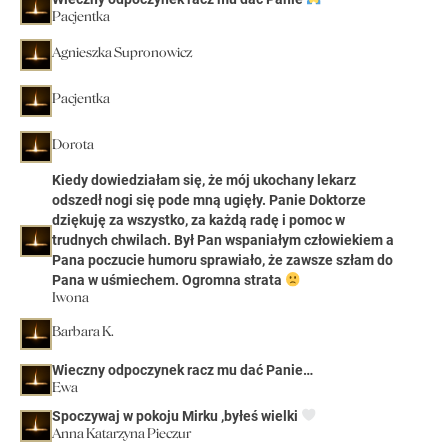
Pacjentka
Agnieszka Supronowicz
Pacjentka
Dorota
Kiedy dowiedziałam się, że mój ukochany lekarz
odszedł nogi się pode mną ugięły. Panie Doktorze
dziękuję za wszystko, za każdą radę i pomoc w
trudnych chwilach. Był Pan wspaniałym człowiekiem a
Pana poczucie humoru sprawiało, że zawsze szłam do
Pana w uśmiechem. Ogromna strata
Iwona
Barbara K.
Wieczny odpoczynek racz mu dać Panie…
Ewa
Spoczywaj w pokoju Mirku ,byłeś wielki
Anna Katarzyna Pieczur