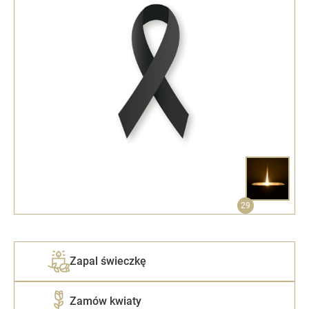
29
Zapal świeczkę
Zamów kwiaty