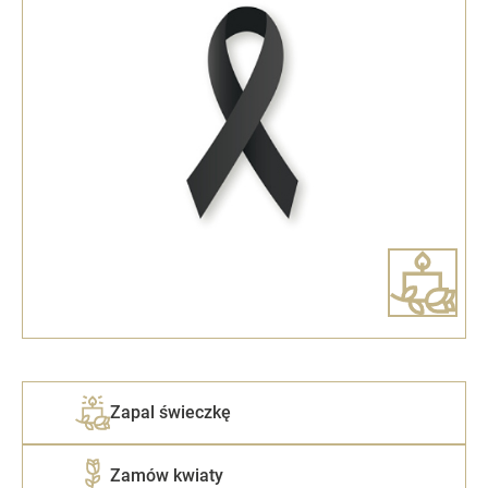
Zapal świeczkę
Zamów kwiaty