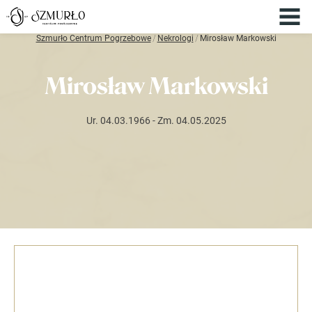
Szmurło Centrum Pogrzebowe
/
Nekrologi
/
Mirosław Markowski
Mirosław Markowski
Ur. 04.03.1966
- Zm. 04.05.2025