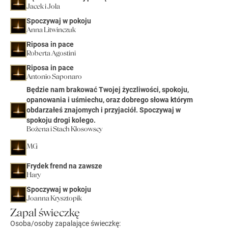
Jacek i Jola
Spoczywaj w pokoju
Anna Litwinczuk
Riposa in pace
Roberta Agostini
Riposa in pace
Antonio Saponaro
Będzie nam brakować Twojej życzliwości, spokoju,
opanowania i uśmiechu, oraz dobrego słowa którym
obdarzałeś znajomych i przyjaciół. Spoczywaj w
spokoju drogi kolego.
Bożena i Stach Kłosowscy
MG
Frydek frend na zawsze
Hary
Spoczywaj w pokoju
Joanna Krysztopik
Zapal świeczkę
Osoba/osoby zapalające świeczkę: