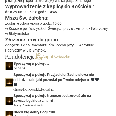
piłki ręcznej i sportu, które były wielka pasją Zmarłego
Wyprowadzenie z kaplicy do Kościoła :
dnia 29.06.2026 r. o godz. 14:45
Msza Św. żałobna:
zostanie odprawiona o godz. 15:00
w Kościele pw. Wszystkich Świętych przy ul. Antoniuk Fabryczny
w Białymstoku
Złożenie urny do grobu:
odbędzie się na Cmentarzu Św. Rocha przy ul. Antoniuk
Fabryczny w Białymstoku
Kondolencje
Zapal świeczkę
Spoczywaj w pokoju…
Alina M.
Spoczywaj w pokoju Przyjacielu. Zadne slowa nie
oddadza zalu jaki pozostal po Twoim odejsciu.
Grace Dubowski z Rodzina
Spoczywaj w pokoju trenerze , odszedłeś ale na
zawsze będziesz z nami .
Jerzy Zaniewski #4
Niech Cię dobry Bóg utuli