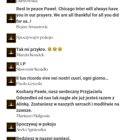
Dabrowska
Rest in peace Pawel. Chicago Inter will always have
you in our prayers. We are all thankful for all you did
for us..!
Bojan Arnautovic
Spoczywaj w pokoju
Tak mi przykro.
Marcin Kondek
R.I.P
Sławomir Kosidło
Il tuo ricordo vive nei nostri cuori, ogni giorno…
Paolo Cercola
Kochany Pawle, nasz serdeczny Przyjacielu
Odszedłeś od nas tak nagle ale już jesteś razem z
Alinką. Zostaniesz w naszych sercach i modlitwie na
zawsze.
Mariusz i Malgosia
Spoczywaj w pokoju
Arek i Agnieszka
Będziesz w naszej pamięci.