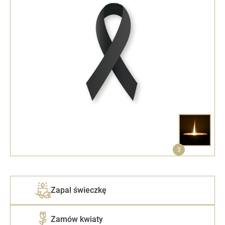
3
Zapal świeczkę
Zamów kwiaty