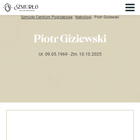
Szmurło Centrum Pogrzebowe
/
Nekrologi
/
Piotr Giziewski
Piotr Giziewski
Ur. 09.05.1969
- Zm. 10.10.2025