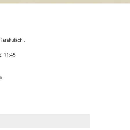
Karakulach .
z. 11:45
h .