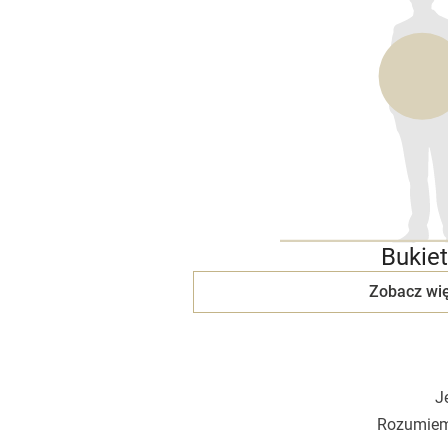
Bukiet
Zobacz wię
J
Rozumiemy