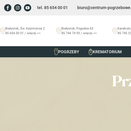
tel. 85 654 00 01
biuro@centrum-pogrzebowe.
Białystok, Św. Kazimierza 2
Białystok, Pogodna 63
Karakule,
85 654 00 01 / więcej >>
85 744 74 93 / więcej >>
85 745 33
POGRZEBY
KREMATORIUM
Szmurło Centrum Pogrzebowe
/
Nekrologi
/
Przemysław Żo
Pr