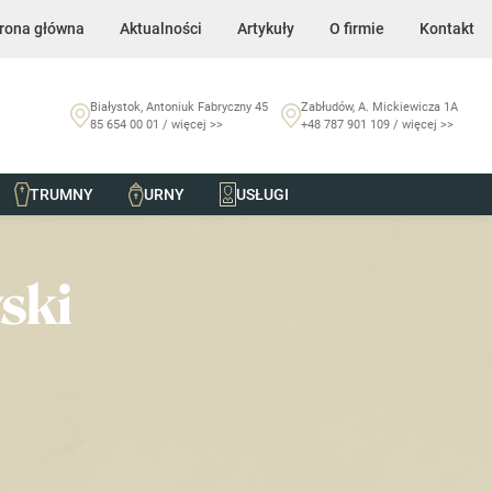
rona główna
Aktualności
Artykuły
O firmie
Kontakt
Białystok, Antoniuk Fabryczny 45
Zabłudów, A. Mickiewicza 1A
85 654 00 01 / więcej >>
+48 787 901 109 / więcej >>
TRUMNY
URNY
USŁUGI
ski