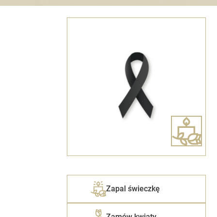
Zapal świeczkę
Zamów kwiaty