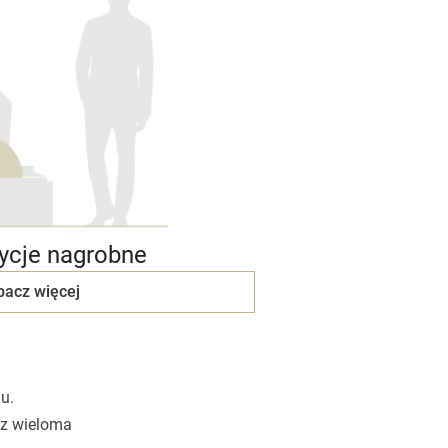
cje nagrobne
bacz więcej
u.
 z wieloma