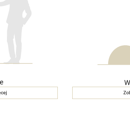
e
W
cej
Zo