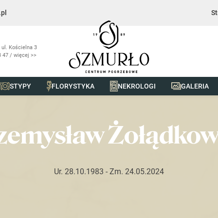
pl
St
 ul. Kościelna 3
 47 / więcej >>
STYPY
FLORYSTYKA
NEKROLOGI
GALERIA
łądkowski
zemysław Żołądkow
Ur. 28.10.1983
- Zm. 24.05.2024