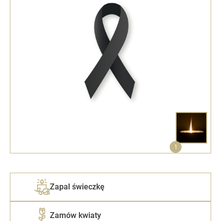
1
Zapal świeczkę
Zamów kwiaty