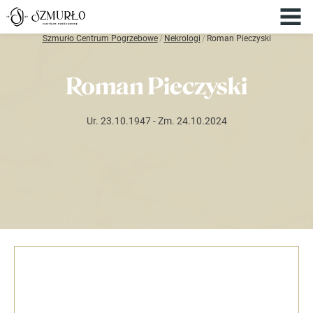
Szmurło Centrum Pogrzebowe
/
Nekrologi
/
Roman Pieczyski
Roman Pieczyski
Ur. 23.10.1947
- Zm. 24.10.2024