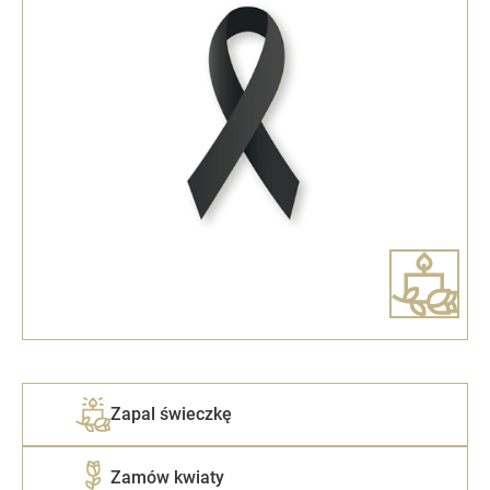
Zapal świeczkę
Zamów kwiaty