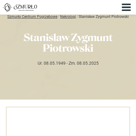
Szmurło Centrum Pogrzebowe
/
Nekrologi
/
Stanisław Zygmunt Piotrowski
Stanisław Zygmunt
Piotrowski
Ur. 08.05.1949
- Zm. 08.05.2025