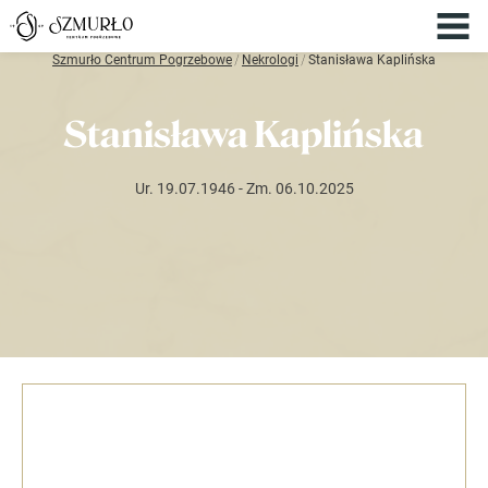
Szmurło Centrum Pogrzebowe
/
Nekrologi
/
Stanisława Kaplińska
Stanisława Kaplińska
Ur. 19.07.1946
- Zm. 06.10.2025