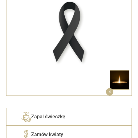
4
Zapal świeczkę
Zamów kwiaty