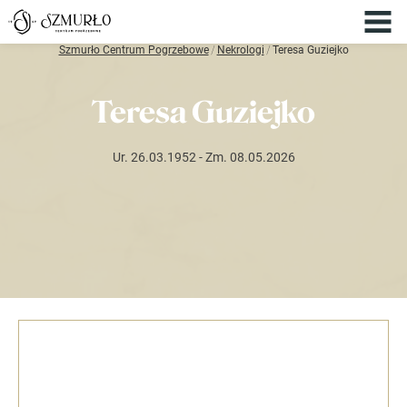
Szmurło Centrum Pogrzebowe
/
Nekrologi
/
Teresa Guziejko
Teresa Guziejko
Ur. 26.03.1952
- Zm. 08.05.2026