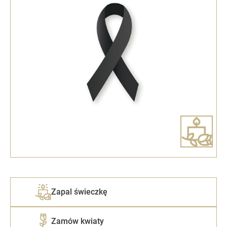
Zapal świeczkę
Zamów kwiaty