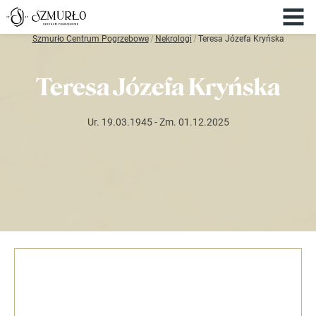
Szmurło Centrum Pogrzebowe
/
Nekrologi
/
Teresa Józefa Kryńska
Teresa Józefa Kryńska
Ur. 19.03.1945
- Zm. 01.12.2025