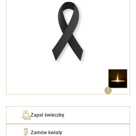
1
Zapal świeczkę
Zamów kwiaty