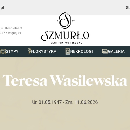
pl
St
 ul. Kościelna 3
 47 / więcej >>
STYPY
FLORYSTYKA
NEKROLOGI
GALERIA
wska
Teresa Wasilewska
Ur. 01.05.1947
- Zm. 11.06.2026