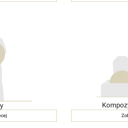
Kompozy
y
cej
Zo