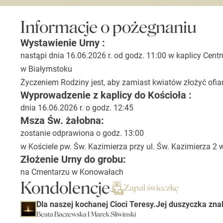
Informacje o pożegnaniu
Wystawienie Urny :
nastąpi dnia 16.06.2026 r. od godz. 11:00 w kaplicy Cen
w Białymstoku
Życzeniem Rodziny jest, aby zamiast kwiatów złożyć ofia
Wyprowadzenie z kaplicy do Kościoła :
dnia 16.06.2026 r. o godz. 12:45
Msza Św. żałobna:
zostanie odprawiona o godz. 13:00
w Kościele pw. Św. Kazimierza przy ul. Św. Kazimierza 2
Złożenie Urny do grobu:
na Cmentarzu w Konowałach
Kondolencje
Zapal świeczkę
Dla naszej kochanej Cioci Teresy.Jej duszyczka zna
Beata Baczewska I Marek Sliwinski