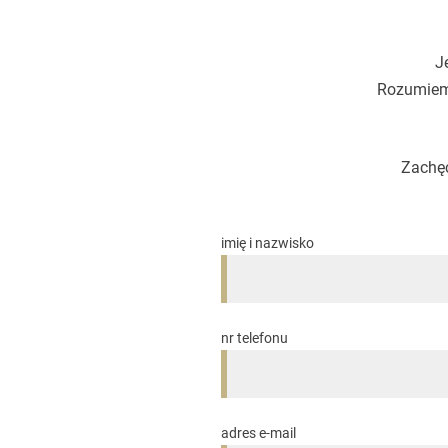
J
Rozumiemy
Zachęc
imię i nazwisko
nr telefonu
adres e-mail