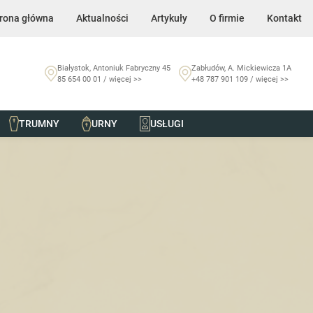
rona główna
Aktualności
Artykuły
O firmie
Kontakt
Białystok, Antoniuk Fabryczny 45
Zabłudów, A. Mickiewicza 1A
85 654 00 01 / więcej >>
+48 787 901 109 / więcej >>
TRUMNY
URNY
USŁUGI