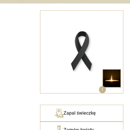
1
Zapal świeczkę
Zamów kwiaty