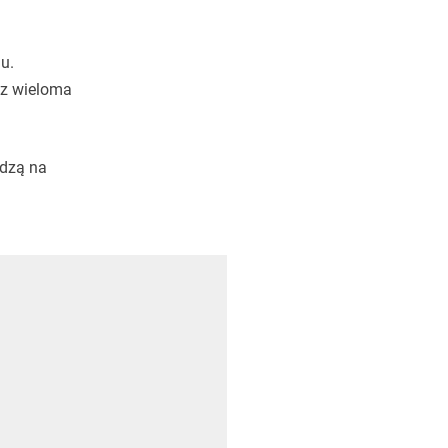
u.
 z wieloma
edzą na