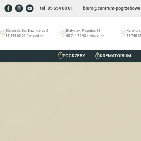
tel. 85 654 00 01
biuro@centrum-pogrzebowe.
Białystok, Św. Kazimierza 2
Białystok, Pogodna 63
Karakule,
85 654 00 01 / więcej >>
85 744 74 93 / więcej >>
85 745 33
POGRZEBY
KREMATORIUM
Szmurło Centrum Pogrzebowe
/
Nekrologi
/
Teresa Wasile