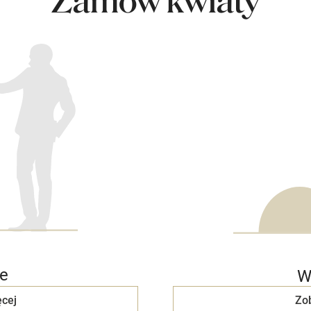
Zamów kwiaty
e
W
cej
Zo