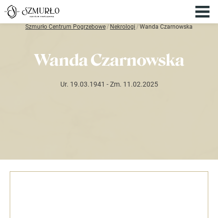
Szmurło Centrum Pogrzebowe
/
Nekrologi
/
Wanda Czarnowska
Wanda Czarnowska
Ur. 19.03.1941
- Zm. 11.02.2025