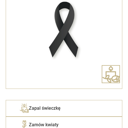
Zapal świeczkę
Zamów kwiaty