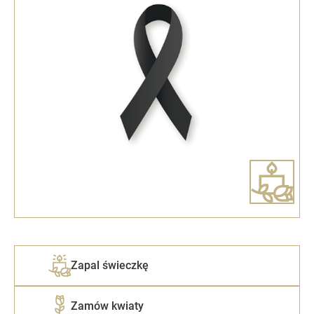
Zapal świeczkę
Zamów kwiaty