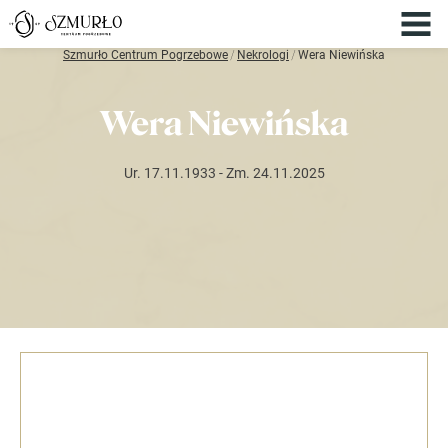
Szmurło Centrum Pogrzebowe
/
Nekrologi
/
Wera Niewińska
Wera Niewińska
Ur. 17.11.1933
- Zm. 24.11.2025