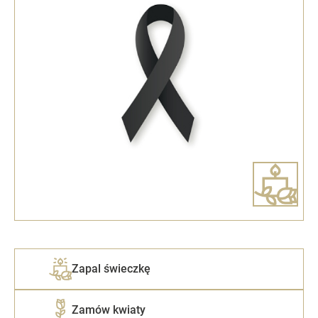
Zapal świeczkę
Zamów kwiaty