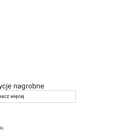
cje nagrobne
acz więcej
u.