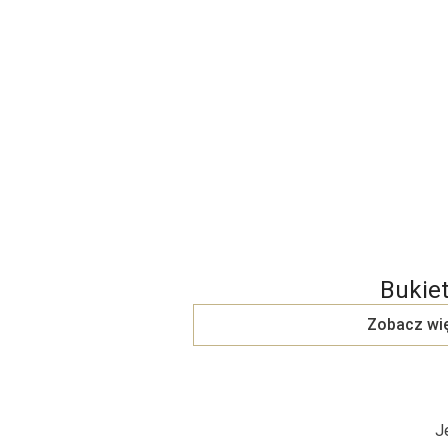
Bukie
Zobacz wi
J