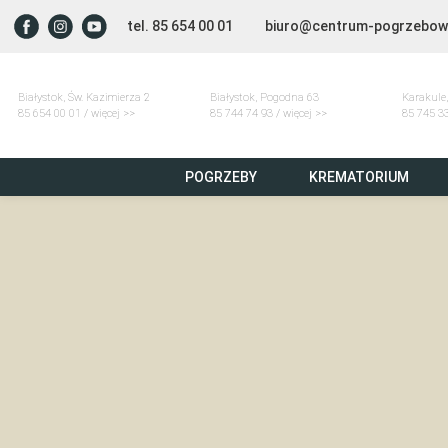
tel. 85 654 00 01
biuro@centrum-pogrzebow
Białystok, Św. Kazimierza 2
Białystok, Pogodna 63
Karakule,
85 654 00 01 / więcej >>
85 744 74 93 / więcej >>
85 745 33
POGRZEBY
KREMATORIUM
Szmurło Centrum Pogrzebowe
/
Nekrologi
/
Wiktor Arcimow