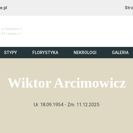
e.pl
Str
 ul. Kościelna 3
 47 / więcej >>
STYPY
FLORYSTYKA
NEKROLOGI
GALERIA
icz
Wiktor Arcimowicz
Ur. 18.09.1954
- Zm. 11.12.2025