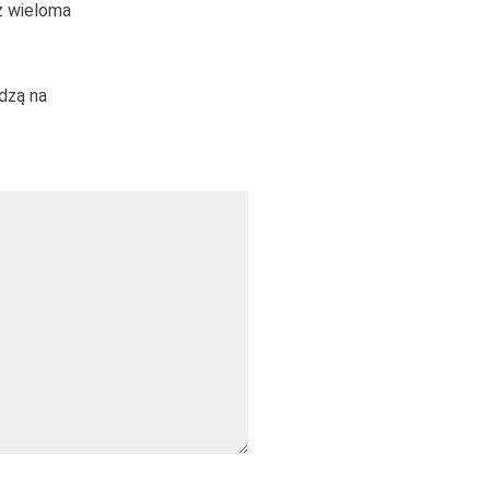
z wieloma
dzą na