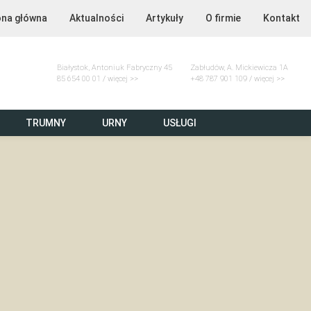
ona główna
Aktualności
Artykuły
O firmie
Kontakt
Białystok, Antoniuk Fabryczny 45
Zabłudów, A. Mickiewicza 1A
85 654 00 01 / więcej >>
+48 787 901 109 / więcej >>
TRUMNY
URNY
USŁUGI