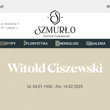
pl
St
 ul. Kościelna 3
 47 / więcej >>
STYPY
FLORYSTYKA
NEKROLOGI
GALERIA
ki
Witold Ciszewski
Ur. 04.01.1936
- Zm. 14.02.2025