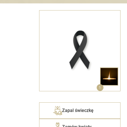
1
Zapal świeczkę
Zamów kwiaty