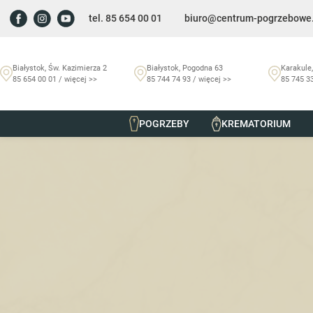
tel. 85 654 00 01
biuro@centrum-pogrzebowe.
Białystok, Św. Kazimierza 2
Białystok, Pogodna 63
Karakule,
85 654 00 01 / więcej >>
85 744 74 93 / więcej >>
85 745 33
POGRZEBY
KREMATORIUM
Szmurło Centrum Pogrzebowe
/
Nekrologi
/
Witold Ciszews