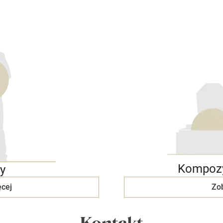
Kompozy
y
cej
Zo