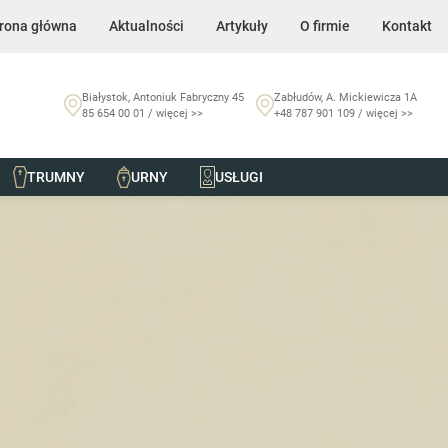
rona główna
Aktualności
Artykuły
O firmie
Kontakt
Białystok, Antoniuk Fabryczny 45
Zabłudów, A. Mickiewicza 1A
85 654 00 01 / więcej >>
+48 787 901 109 / więcej >>
TRUMNY
URNY
USŁUGI