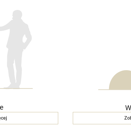
e
W
cej
Zo