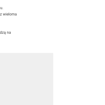
u.
 z wieloma
edzą na