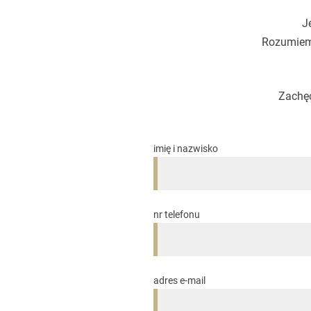
J
Rozumiemy
Zachęc
imię i nazwisko
nr telefonu
adres e-mail