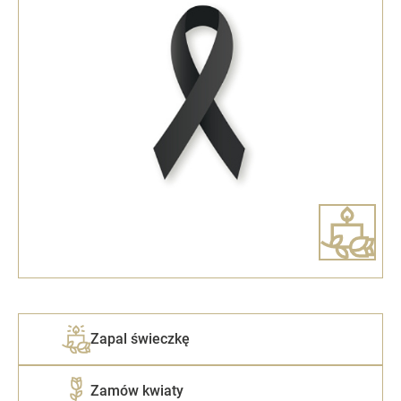
Zapal świeczkę
Zamów kwiaty