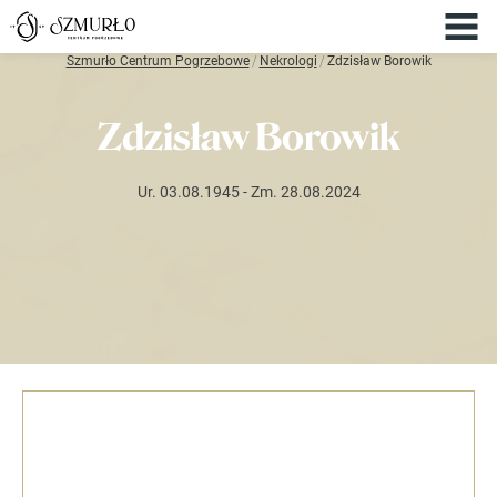
Szmurło Centrum Pogrzebowe
/
Nekrologi
/
Zdzisław Borowik
Zdzisław Borowik
Ur. 03.08.1945
- Zm. 28.08.2024