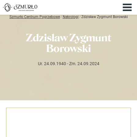
Szmurło Centrum Pogrzebowe
/
Nekrologi
/
Zdzisław Zygmunt Borowski
Zdzisław Zygmunt
Borowski
Ur. 24.09.1940
- Zm. 24.09.2024