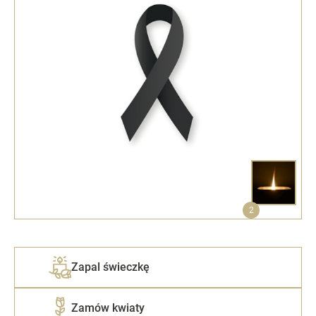
2
Zapal świeczkę
Zamów kwiaty