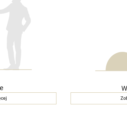
e
W
cej
Zo