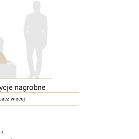
cje nagrobne
bacz więcej
u.