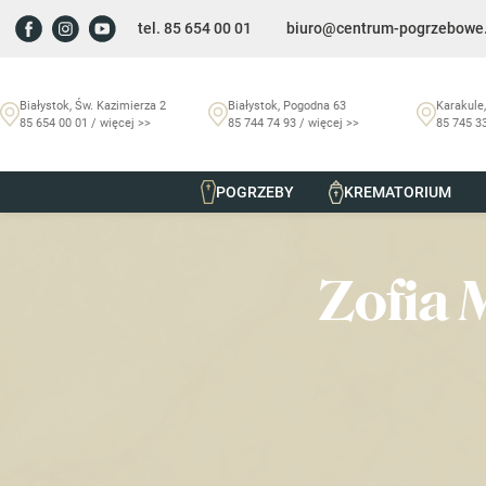
tel. 85 654 00 01
biuro@centrum-pogrzebowe.
Białystok, Św. Kazimierza 2
Białystok, Pogodna 63
Karakule,
85 654 00 01 / więcej >>
85 744 74 93 / więcej >>
85 745 33
POGRZEBY
KREMATORIUM
Szmurło Centrum Pogrzebowe
/
Nekrologi
/
Zofia Mikutel 
Zofia 