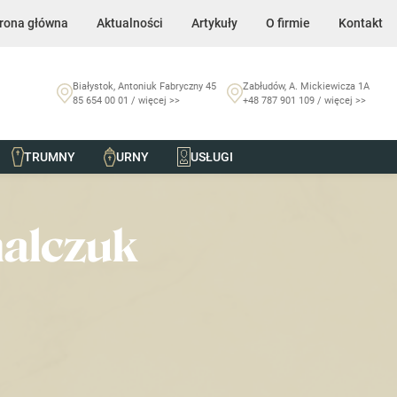
rona główna
Aktualności
Artykuły
O firmie
Kontakt
Białystok, Antoniuk Fabryczny 45
Zabłudów, A. Mickiewicza 1A
85 654 00 01 / więcej >>
+48 787 901 109 / więcej >>
TRUMNY
URNY
USŁUGI
halczuk