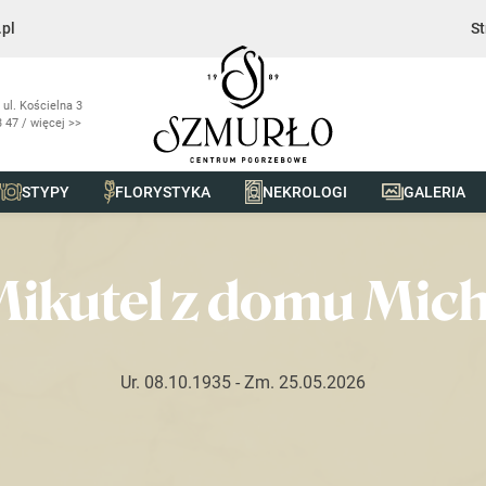
pl
St
 ul. Kościelna 3
 47 / więcej >>
STYPY
FLORYSTYKA
NEKROLOGI
GALERIA
z domu Michalczuk
Mikutel z domu Mic
Ur. 08.10.1935
- Zm. 25.05.2026