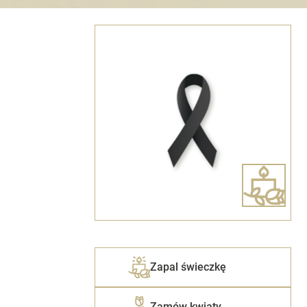
Zapal świeczkę
Zamów kwiaty