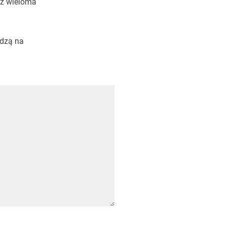
 z wieloma
edzą na